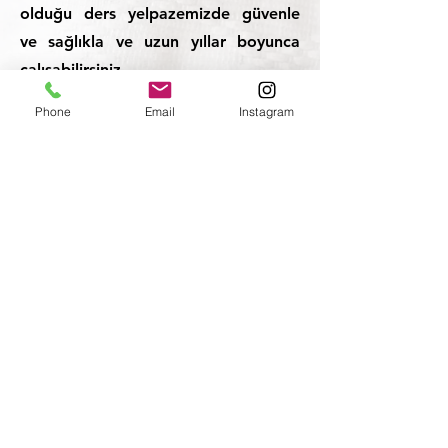
olduğu ders yelpazemizde güvenle
ve sağlıkla ve uzun yıllar boyunca
çalışabilirsiniz.
Phone
Email
Instagram
Sizleri aramızda görmek, aynı
takımın birer oyuncusu olmaktan
mutluluk duyarız. Çocuk, yetişkin
herkesi bekliyoruz!
0506 565 25 26
radiant@radiantsports.org
Yeni Bağlıca Mahallesi
Höyük Caddesi
Şehriyar Konutları
No: D38/1D
Etimesgut /Ankara